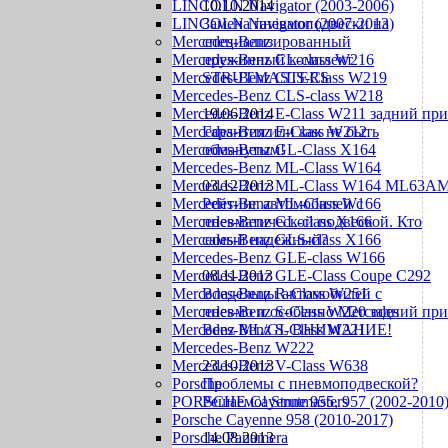
LINCOLN Navigator (2003-2006)
10.10.2014
LINCOLN Navigator (2007-2013)
Замена пневмоподвески на
Mercedes-Benz
специализированный
Mercedes-Benz CL-class W216
пружинный комплект
Mercedes-Benz CLS-Class W219
STRUTMASTERS
Mercedes-Benz CLS-class W218
Mercedes-Benz E-Class W211 задний пр
19.06.2014
Mercedes-Benz E-Class W212
Гарантия или как не быть
Mercedes-Benz GL-Class X164
обманутым!
Mercedes-Benz ML-Class W164
Mercedes-Benz ML-Class W164 ML63A
03.12.2013
Mercedes-Benz ML-Class W166
Рейтинг автомобилей с
Mercedes-Benz GL-class X166
пневматической подвеской. Кто
Mercedes-Benz GLS-class X166
самый надежный?
Mercedes-Benz GLE-class W166
Mercedes-Benz GLE-Class Coupe С292
08.11.2013
Mercedes-Benz R-Class W251
Владельцы автомобилей с
Mercedes-Benz S-Class W220 задний пр
пневмо и особенно Mercedes
Mercedes-Benz S-Class W221
Benz ML/GL ВНИМАНИЕ!
Mercedes-Benz W222
Mercedes-Benz V-Class W638
23.10.2013
Porsche
Проблемы с пневмоподвеской?
PORSCHE Cayenne 955, 957 (2002-2010
Решаемо! Strutmasters
Porsche Cayenne 958 (2010-2017)
Porsche Panamera
14.08.2013