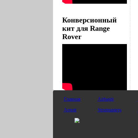
Конверсионный
кит для Range
Rover
Главная
Airbagit
Arnott
Strutmasters