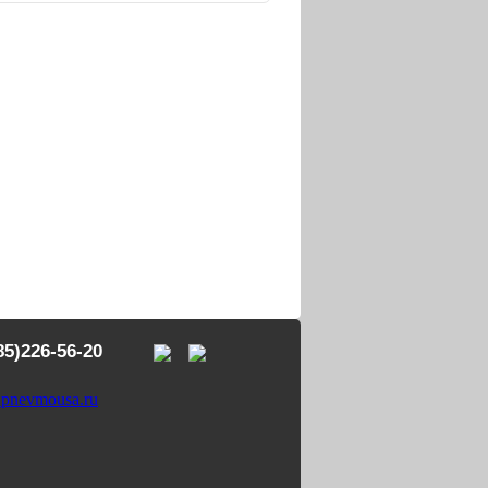
85)226-56-20
pnevmousa.ru