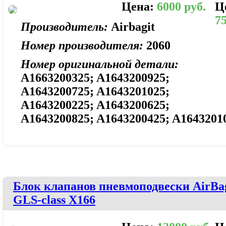
Цена:
6000 руб.
Ц
75
Производитель:
Airbagit
Номер производителя:
2060
Номер оригинальной детали:
A1663200325; A1643200925;
A1643200725; A1643201025;
A1643200225; A1643200625;
A1643200825; A1643200425; A1643201
Блок клапанов пневмоподвески AirBag
GLS-class X166