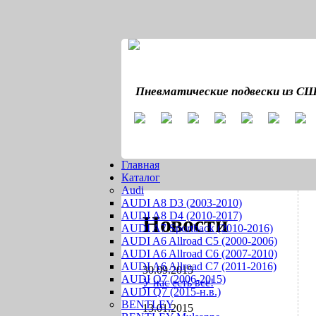
Пневматические подвески из С
Главная
Каталог
Audi
AUDI A8 D3 (2003-2010)
AUDI A8 D4 (2010-2017)
Новости
AUDI A7 Sportback (2010-2016)
AUDI A6 Allroad C5 (2000-2006)
AUDI A6 Allroad C6 (2007-2010)
AUDI A6 Allroad C7 (2011-2016)
30.09.2015
AUDI Q7 (2006-2015)
У нас есть все!
AUDI Q7 (2015-н.в.)
BENTLEY
13.01.2015