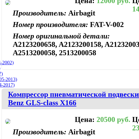
Цена:
12000 руб.
Ц
14
Производитель:
Airbagit
Номер производителя:
FAT-V-002
Номер оригинальной детали:
A2123200658, A2123200158, A21232003
A2513200058, 2513200058
-2002)
)
7)
5-2013)
4-2017)
Компрессор пневматической подвески 
Benz GLS-class X166
Цена:
20500 руб.
Ц
23
Производитель:
Airbagit