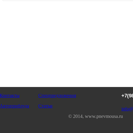
Контакты
Спецпредложения
+7(9
Автоприблуда
Статьи
info@
© 2014, www.pnevmousa.ru