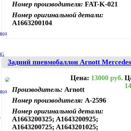
Номер производителя:
FAT-K-021
Номер оригинальной детали:
A1663200104
ивод
MG
Задний пневмобаллон Arnott Mercedes
Цена:
13000 руб.
Ц
14
Производитель:
Arnott
ивод
Номер производителя:
A-2596
Номер оригинальной детали:
)
A1663200325; A1643200925;
A1643200725; A1643201025;