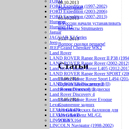
FORD
09.10.2013
FORD Expedition (1997-2002)
Распродажа!
FORD Expedition (2003-2006)
FORD Expedition (2007-2013)
03.10.2013
Hummer
В России начали устанавливать
Hummer H2
комплекты Strutmasters
Jaguar
JAGUAR XJ Series
25.07.2013
Jeep
Вопрос скидки решаем!
JEEP Grand Cherokee WK2
Land Rover
LAND ROVER Range Rover II P38 (1994
Статьи
LAND ROVER Range Rover (2002-2012
Land Rover Range Rover L405 (2012-201
LAND ROVER Range Rover SPORT (200
Land Rover Range Rover Sport L494 (201
19.08.2016
LAND ROVER Discovery 2 (II)
Горячая замена деталей
Land Rover Discovery 3
пневматической подвески
Land Rover Discovery 4
Land Rover Range Rover Evoque
18.05.2016
Lexus
Сравнение задних
LEXUS GX470
пневматических баллонов для
LEXUS GX460
Mercedes Benz ML/GL
LINCOLN
W164/X164
LINCOLN Navigator (1998-2002)