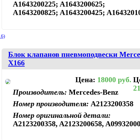
A1643200225; A1643200625;
A1643200825; A1643200425; A1643201
6)
Блок клапанов пневмоподвески Merced
X166
Цена:
18000 руб.
Ц
21
Производитель:
Mercedes-Benz
Номер производителя:
A2123200358
Номер оригинальной детали:
A2123200358, A2123200658, A0993200