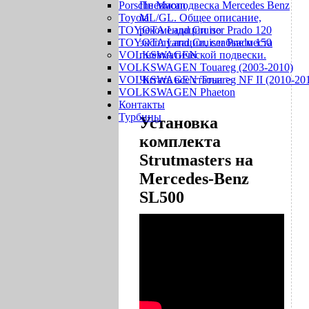
Porsche Macan
Пневмоподвеска Mercedes Benz
Toyota
ML/GL. Общее описание,
TOYOTA Land Cruiser Prado 120
рекомендации по
TOYOTA Land Cruiser Prado 150
эксплуатации, слабые места
VOLKSWAGEN
пневматической подвески.
VOLKSWAGEN Touareg (2003-2010)
VOLKSWAGEN Touareg NF II (2010-201
Читать все статьи >
VOLKSWAGEN Phaeton
Контакты
Турбины
Установка
комплекта
Strutmasters на
Mercedes-Benz
SL500