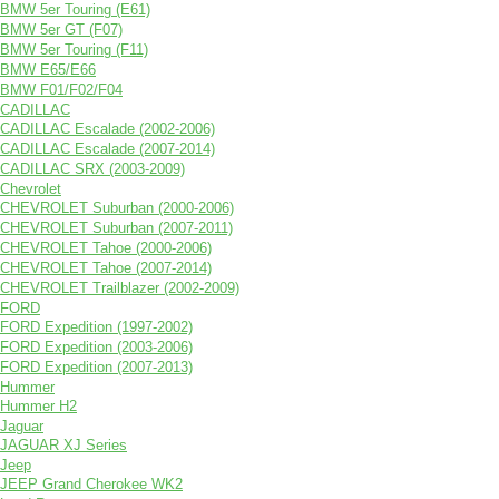
BMW 5er Touring (E61)
BMW 5er GT (F07)
BMW 5er Touring (F11)
BMW E65/E66
BMW F01/F02/F04
CADILLAC
CADILLAC Escalade (2002-2006)
CADILLAC Escalade (2007-2014)
CADILLAC SRX (2003-2009)
Chevrolet
CHEVROLET Suburban (2000-2006)
CHEVROLET Suburban (2007-2011)
CHEVROLET Tahoe (2000-2006)
CHEVROLET Tahoe (2007-2014)
CHEVROLET Trailblazer (2002-2009)
FORD
FORD Expedition (1997-2002)
FORD Expedition (2003-2006)
FORD Expedition (2007-2013)
Hummer
Hummer H2
Jaguar
JAGUAR XJ Series
Jeep
JEEP Grand Cherokee WK2