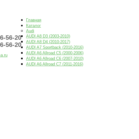
PNEVMOUSA.R
Главная
Каталог
Audi
AUDI A8 D3 (2003-2010)
6-56-20
AUDI A8 D4 (2010-2017)
6-56-20
AUDI A7 Sportback (2010-2016)
AUDI A6 Allroad C5 (2000-2006)
a.ru
AUDI A6 Allroad C6 (2007-2010)
AUDI A6 Allroad C7 (2011-2016)