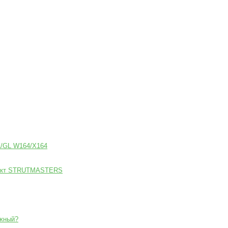
L/GL W164/X164
плект STRUTMASTERS
ежный?