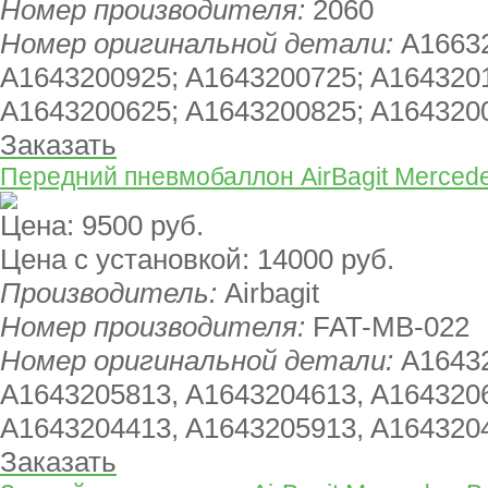
Номер производителя:
2060
Номер оригинальной детали:
A1663
A1643200925; A1643200725; A164320
A1643200625; A1643200825; A164320
Заказать
Передний пневмобаллон AirBagit Merced
Цена:
9500 руб.
Цена с установкой:
14000 руб.
Производитель:
Airbagit
Номер производителя:
FAT-MB-022
Номер оригинальной детали:
A1643
A1643205813, A1643204613, A164320
A1643204413, A1643205913, A164320
Заказать