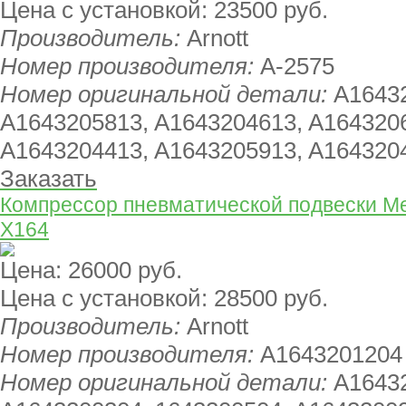
Цена с установкой:
23500 руб.
Производитель:
Arnott
Номер производителя:
A-2575
Номер оригинальной детали:
A1643
A1643205813, A1643204613, A164320
A1643204413, A1643205913, A164320
Заказать
Компрессор пневматической подвески Me
X164
Цена:
26000 руб.
Цена с установкой:
28500 руб.
Производитель:
Arnott
Номер производителя:
A1643201204
Номер оригинальной детали:
A1643