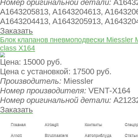
Номер оригинальной детали:
A1643
A1643205813, A1643204613, A164320
A1643204413, A1643205913, A164320
Заказать
Блок клапанов пневмоподвески Miessler 
class X164
Цена:
15000 руб.
Цена с установкой:
17500 руб.
Производитель:
Miessler
Номер производителя:
VENT-X164
Номер оригинальной детали:
A2123
Заказать
Главная
Airbagit
Контакты
Спецп
Arnott
Strutmasters
Автоприблуда
Статьи