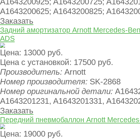
A1643200925; A1643200725; A164320
A1643200625; A1643200825; A164320
Заказать
Задний амортизатор Arnott Mercedes-Ben
ADS
Цена:
13000 руб.
Цена с установкой:
17500 руб.
Производитель:
Arnott
Номер производителя:
SK-2868
Номер оригинальной детали:
A1643
A1643201231, A1643201331, A164320
Заказать
Передний пневмобаллон Arnott Mercedes
Цена:
19000 руб.