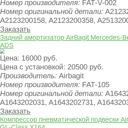
Номер производителя:
FAT-V-002
Номер оригинальной детали:
A2123
A2123200158, A2123200358, A251320
Заказать
Задний амортизатор AirBagit Mercedes-B
ADS
Цена:
16000 руб.
Цена с установкой:
20500 руб.
Производитель:
Airbagit
Номер производителя:
FAT-105
Номер оригинальной детали:
A1643
A1643202031, A1643202731, A164320
Заказать
Компрессор пневматической подвески Air
GL-Class X164