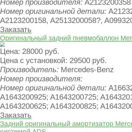
Номер производителя:
A2123200358
Номер оригинальной детали:
A2123
A2123200158, A2513200058?, A09932
Заказать
Оригинальный задний пневмобаллон Mer
Цена:
28000 руб.
Цена с установкой:
29500 руб.
Производитель:
Mercedes-Benz
Номер производителя:
Номер оригинальной детали:
A1663
A1643200925; A1643200725; A164320
A1643200625; A1643200825; A164320
Заказать
Задний оригинальный амортизатор Merc
системой ADS