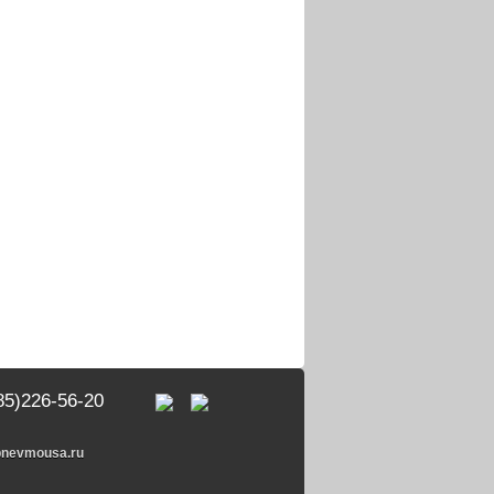
85)226-56-20
pnevmousa.ru