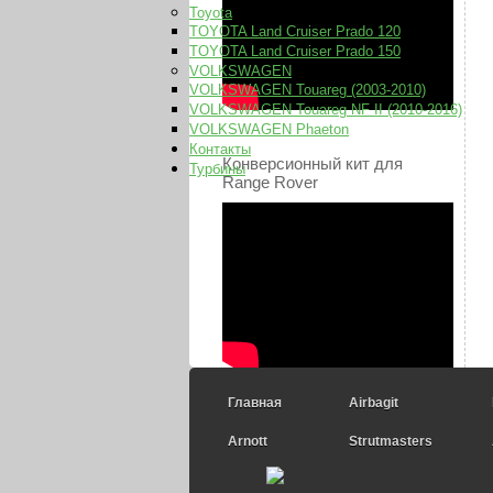
Toyota
TOYOTA Land Cruiser Prado 120
TOYOTA Land Cruiser Prado 150
VOLKSWAGEN
VOLKSWAGEN Touareg (2003-2010)
VOLKSWAGEN Touareg NF II (2010-2016)
VOLKSWAGEN Phaeton
Контакты
Конверсионный кит для
Турбины
Range Rover
Главная
Airbagit
Arnott
Strutmasters