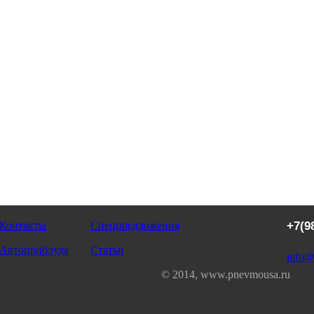
Контакты
Спецпредложения
+7(9
Автоприблуда
Статьи
info@
© 2014, www.pnevmousa.ru