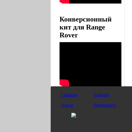
Конверсионный
кит для Range
Rover
Главная
Airbagit
Arnott
Strutmasters