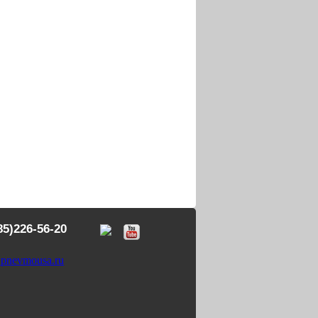
85)226-56-20
pnevmousa.ru