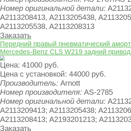
Номер оригинальной детали:
A21132
A2113208413, A2113205438, A2113205
A2113205538, A2113208313
Заказать
Передний правый пневматический аморти
Mercedes-Benz CLS W219 задний привод
Цена:
41000 руб.
Цена с установкой:
44000 руб.
Производитель:
Arnott
Номер производителя:
AS-2785
Номер оригинальной детали:
A21132
A2113209413; A2113205438; A2113206
A2113208413; A2193201213; A211320
Заказать