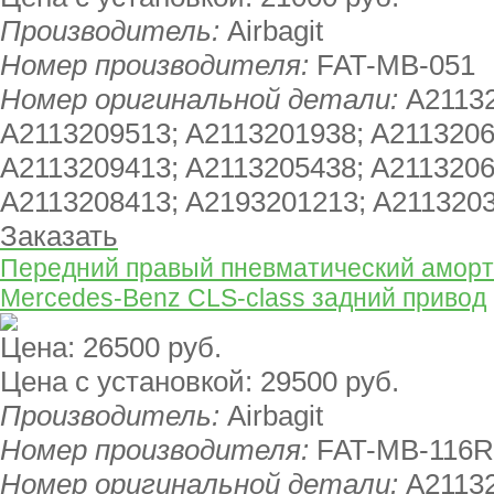
Производитель:
Airbagit
Номер производителя:
FAT-MB-051
Номер оригинальной детали:
A21132
A2113209513; A2113201938; A2113206
A2113209413; A2113205438; A2113206
A2113208413; A2193201213; A211320
Заказать
Передний правый пневматический аморти
Mercedes-Benz CLS-class задний привод
Цена:
26500 руб.
Цена с установкой:
29500 руб.
Производитель:
Airbagit
Номер производителя:
FAT-MB-116R
Номер оригинальной детали:
A21132