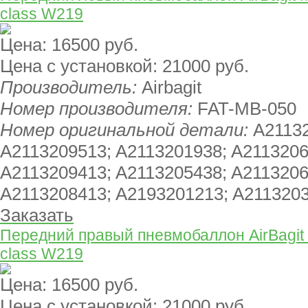
class W219
Цена:
16500 руб.
Цена с установкой:
21000 руб.
Производитель:
Airbagit
Номер производителя:
FAT-MB-050
Номер оригинальной детали:
A21132
A2113209513; A2113201938; A2113206
A2113209413; A2113205438; A2113206
A2113208413; A2193201213; A211320
Заказать
Передний правый пневмобаллон AirBagit
class W219
Цена:
16500 руб.
Цена с установкой:
21000 руб.