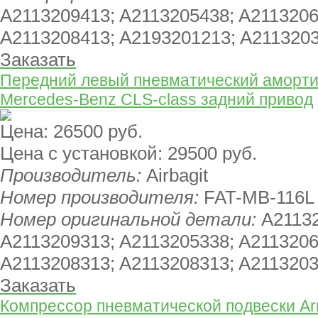
A2113209413; A2113205438; A2113206
A2113208413; A2193201213; A211320
Заказать
Передний левый пневматический амортиз
Mercedes-Benz CLS-class задний привод
Цена:
26500 руб.
Цена с установкой:
29500 руб.
Производитель:
Airbagit
Номер производителя:
FAT-MB-116L
Номер оригинальной детали:
A21132
A2113209313; A2113205338; A2113206
A2113208313; A2113208313; A211320
Заказать
Компрессор пневматической подвески Ar