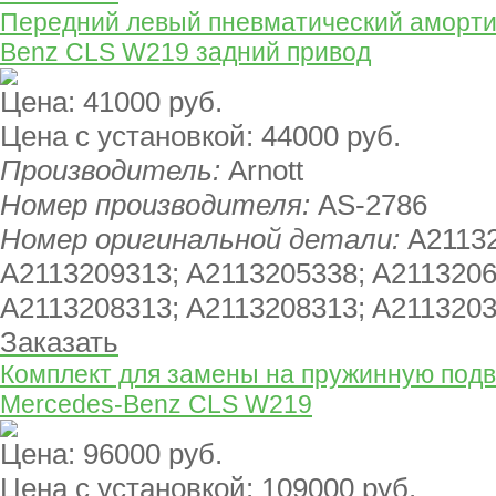
Передний левый пневматический амортиз
Benz CLS W219 задний привод
Цена:
41000 руб.
Цена с установкой:
44000 руб.
Производитель:
Arnott
Номер производителя:
AS-2786
Номер оригинальной детали:
A21132
A2113209313; A2113205338; A2113206
A2113208313; A2113208313; A211320
Заказать
Комплект для замены на пружинную подве
Mercedes-Benz CLS W219
Цена:
96000 руб.
Цена с установкой:
109000 руб.