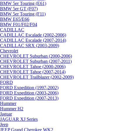
BMW 5er Touring (E61)
BMW 5er GT (F07)
BMW 5er Touring (F11)
BMW E65/E66
BMW F01/F02/F04
CADILLAC
CADILLAC Escalade (2002-2006)
CADILLAC Escalade (2007-2014)
CADILLAC SRX (2003-2009)
Chevrolet
CHEVROLET Suburban (2000-2006)
CHEVROLET Suburban (2007-2011)
CHEVROLET Tahoe (2000-2006)
CHEVROLET Tahoe (2007-2014)
CHEVROLET Trailblazer (2002-2009)
FORD
FORD Expedition (1997-2002)
FORD Expedition (2003-2006)
FORD Expedition (2007-2013)
Hummer
Hummer H2
Jaguar
JAGUAR XJ Series
Jeep
JEEP Grand Cherokee WK2