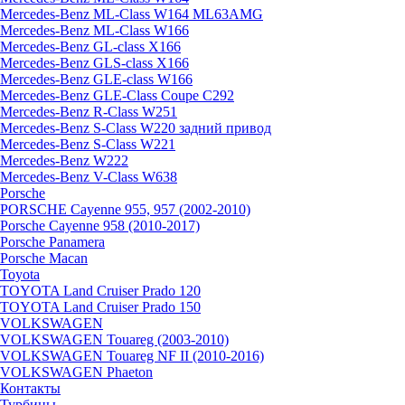
Mercedes-Benz ML-Class W164 ML63AMG
Mercedes-Benz ML-Class W166
Mercedes-Benz GL-class X166
Mercedes-Benz GLS-class X166
Mercedes-Benz GLE-class W166
Mercedes-Benz GLE-Class Coupe С292
Mercedes-Benz R-Class W251
Mercedes-Benz S-Class W220 задний привод
Mercedes-Benz S-Class W221
Mercedes-Benz W222
Mercedes-Benz V-Class W638
Porsche
PORSCHE Cayenne 955, 957 (2002-2010)
Porsche Cayenne 958 (2010-2017)
Porsche Panamera
Porsche Macan
Toyota
TOYOTA Land Cruiser Prado 120
TOYOTA Land Cruiser Prado 150
VOLKSWAGEN
VOLKSWAGEN Touareg (2003-2010)
VOLKSWAGEN Touareg NF II (2010-2016)
VOLKSWAGEN Phaeton
Контакты
Турбины