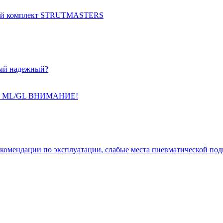
ный комплект STRUTMASTERS
мый надежный?
Benz ML/GL ВНИМАНИЕ!
комендации по эксплуатации, слабые места пневматической под