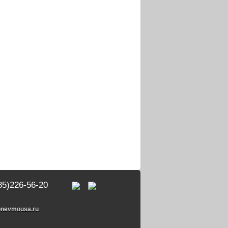
85)226-56-20
pnevmousa.ru