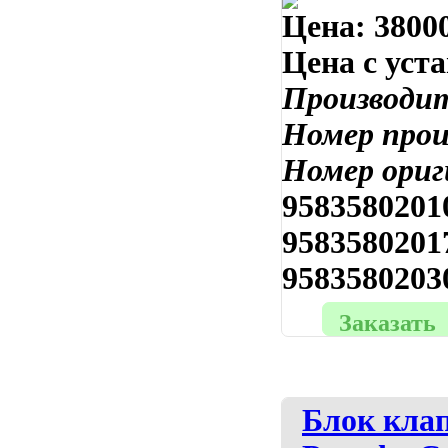
Цена:
38000
Цена с уст
Производи
Номер про
Номер ориг
9583580201
9583580201
9583580203
Заказать
Блок клап