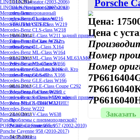
Porsche C
LINCOLN Navigator (2003-2006)
10.10.2014
LINCOLN Navigator (2007-2013)
Замена пневмоподвески на
Mercedes-Benz
специализированный
Mercedes-Benz CL-class W216
пружинный комплект
Цена:
17500
Mercedes-Benz CLS-Class W219
STRUTMASTERS
Mercedes-Benz CLS-class W218
Цена с уст
Mercedes-Benz E-Class W211 задний привод
19.06.2014
Mercedes-Benz E-Class W212
Гарантия или как не быть
Производи
Mercedes-Benz GL-Class X164
обманутым!
Mercedes-Benz ML-Class W164
Номер про
Mercedes-Benz ML-Class W164 ML63AMG
03.12.2013
Mercedes-Benz ML-Class W166
Рейтинг автомобилей с
Номер ориг
Mercedes-Benz GL-class X166
пневматической подвеской. Кто
Mercedes-Benz GLS-class X166
самый надежный?
7P6616404G
Mercedes-Benz GLE-class W166
Mercedes-Benz GLE-Class Coupe С292
08.11.2013
7P6616040K
Mercedes-Benz R-Class W251
Владельцы автомобилей с
Mercedes-Benz S-Class W220 задний привод
пневмо и особенно Mercedes
7P6616040
Mercedes-Benz S-Class W221
Benz ML/GL ВНИМАНИЕ!
Mercedes-Benz W222
Заказать
Mercedes-Benz V-Class W638
23.10.2013
Porsche
Проблемы с пневмоподвеской?
PORSCHE Cayenne 955, 957 (2002-2010)
Решаемо! Strutmasters
Porsche Cayenne 958 (2010-2017)
Porsche Panamera
14.08.2013