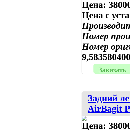
Цена:
38000
Цена с уст
Производи
Номер про
Номер ориг
9,58358040
Заказать
Задний л
AirBagit 
Цена:
38000