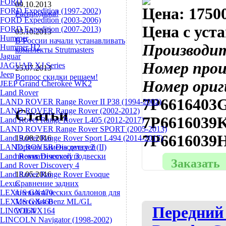
FORD
09.10.2013
Цена:
17500
FORD Expedition (1997-2002)
Распродажа!
FORD Expedition (2003-2006)
Цена с уст
FORD Expedition (2007-2013)
03.10.2013
Hummer
В России начали устанавливать
Производи
Hummer H2
комплекты Strutmasters
Jaguar
Номер про
JAGUAR XJ Series
25.07.2013
Jeep
Вопрос скидки решаем!
Номер ориг
JEEP Grand Cherokee WK2
Land Rover
7P6616403G
LAND ROVER Range Rover II P38 (1994-2002)
Статьи
LAND ROVER Range Rover (2002-2012)
7P6616039K
Land Rover Range Rover L405 (2012-2017)
LAND ROVER Range Rover SPORT (2005-2013)
7P6616039
Land Rover Range Rover Sport L494 (2014-2017)
19.08.2016
LAND ROVER Discovery 2 (II)
Горячая замена деталей
Land Rover Discovery 3
пневматической подвески
Заказать
Land Rover Discovery 4
Land Rover Range Rover Evoque
18.05.2016
Lexus
Сравнение задних
LEXUS GX470
пневматических баллонов для
LEXUS GX460
Mercedes Benz ML/GL
Передний
LINCOLN
W164/X164
LINCOLN Navigator (1998-2002)