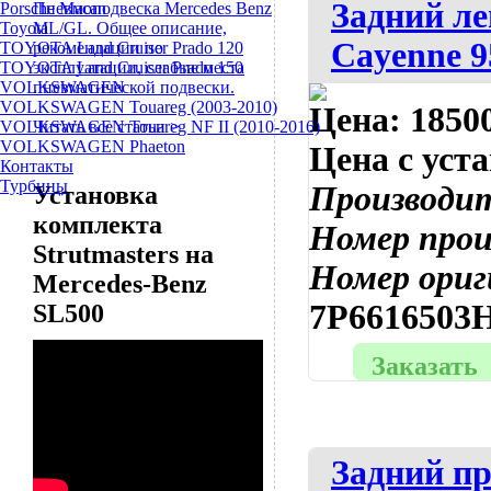
Задний ле
Porsche Macan
Пневмоподвеска Mercedes Benz
Toyota
ML/GL. Общее описание,
Cayenne 9
TOYOTA Land Cruiser Prado 120
рекомендации по
TOYOTA Land Cruiser Prado 150
эксплуатации, слабые места
VOLKSWAGEN
пневматической подвески.
VOLKSWAGEN Touareg (2003-2010)
Цена:
18500
VOLKSWAGEN Touareg NF II (2010-2016)
Читать все статьи >
VOLKSWAGEN Phaeton
Цена с уст
Контакты
Турбины
Производи
Установка
комплекта
Номер про
Strutmasters на
Номер ориг
Mercedes-Benz
7P6616503H
SL500
Заказать
Задний пр