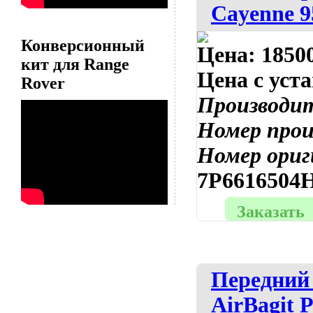
Cayenne 9
Конверсионный
Цена:
18500
кит для Range
Цена с уст
Rover
Производи
Номер про
Номер ориг
7P6616504H
Заказать
Передний
AirBagit 