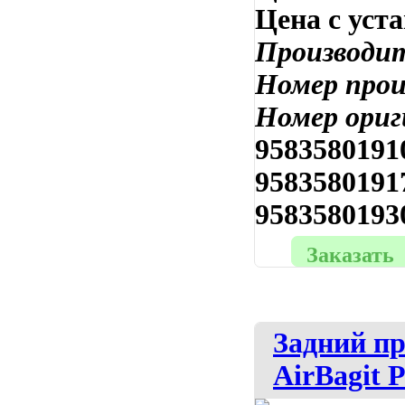
Цена с уст
Производи
Номер про
Номер ориг
9583580191
9583580191
9583580193
Заказать
Задний п
AirBagit 