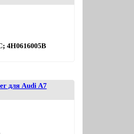
C; 4H0616005B
er для Audi A7
G