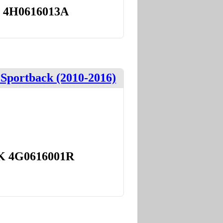
; 4H0616013A
portback (2010-2016)
K 4G0616001R