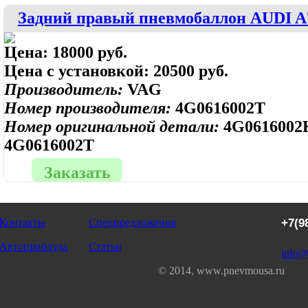
Задний правый пневмобаллон AUDI A7 
Цена:
18000 руб.
Цена с установкой:
20500 руб.
Производитель:
VAG
Номер производителя:
4G0616002T
Номер оригинальной детали:
4G0616002
4G0616002T
Заказать
Контакты
Спецпредложения
+7(9
Автоприблуда
Статьи
info@
© 2014, www.pnevmousa.ru