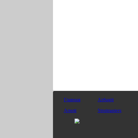
Главная
Airbagit
Arnott
Strutmasters