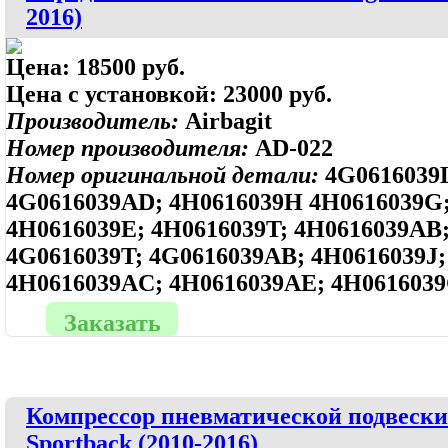
2016)
Цена:
18500 руб.
Цена с установкой:
23000 руб.
Производитель:
Airbagit
Номер производителя:
AD-022
Номер оригинальной детали:
4G0616039
4G0616039AD; 4H0616039H 4H0616039G;
4H0616039E; 4H0616039T; 4H0616039AB
4G0616039T; 4G0616039AB; 4H0616039J
4H0616039AC; 4H0616039AE; 4H0616039
Заказать
Компрессор пневматической подвески 
Sportback (2010-2016)