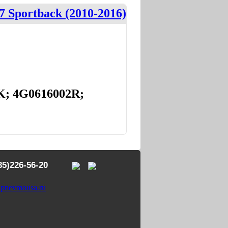
Sportback (2010-2016)
K; 4G0616002R;
85)226-56-20
pnevmousa.ru