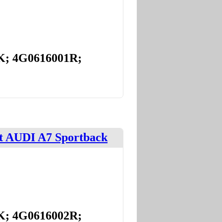
K; 4G0616001R;
 AUDI A7 Sportback
K; 4G0616002R;