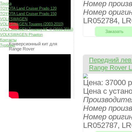
Номер произ
Toyota
TOYOTA Land Cruiser Prado 120
Номер ориги
TOYOTA Land Cruiser Prado 150
LR052784, LR
VOLKSWAGEN
VOLKSWAGEN Touareg (2003-2010)
VOLKSWAGEN Touareg NF II (2010-2016)
Заказать
VOLKSWAGEN Phaeton
Контакты
Конверсионный кит для
Турбины
Range Rover
Передний левы
Range Rover 
Цена:
37000 р
Цена с устан
Производите
Номер произ
Номер ориги
LR052787, LR