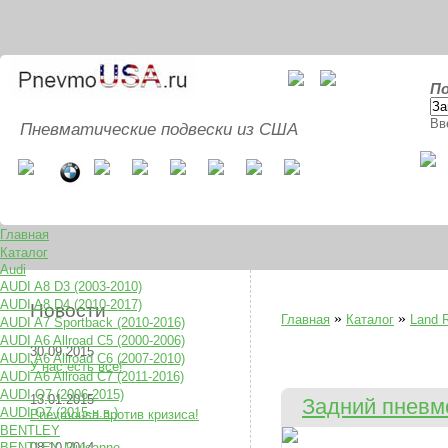
По
Вв
Пневматические подвески из США
Главная
Каталог
Audi
AUDI A8 D3 (2003-2010)
AUDI A8 D4 (2010-2017)
Новости
»
»
Главная
Каталог
Land 
AUDI A7 Sportback (2010-2016)
AUDI A6 Allroad C5 (2000-2006)
30.09.2015
AUDI A6 Allroad C6 (2007-2010)
У нас есть все!
AUDI A6 Allroad C7 (2011-2016)
AUDI Q7 (2006-2015)
13.01.2015
Задний пневмо
AUDI Q7 (2015-н.в.)
Pnevmousa против кризиса!
BENTLEY
BENTLEY Mulsanne
08.10.2014