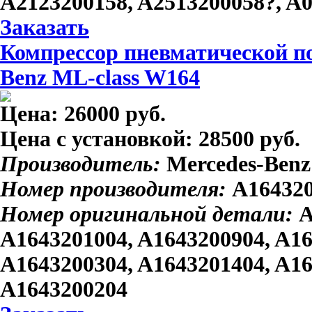
A2123200158, A2513200058?, A
Заказать
Компрессор пневматической по
Benz ML-class W164
Цена:
26000 руб.
Цена с установкой:
28500 руб.
Производитель:
Mercedes-Benz
Номер производителя:
A16432
Номер оригинальной детали:
A
A1643201004, A1643200904, A16
A1643200304, A1643201404, A16
A1643200204