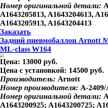
Номер оригинальной детали:
A
A1643205813, A1643204613, A16
A1643205913, A1643204413
Заказать
Задний пневмобаллон Arnott M
ML-class W164
Цена:
13000 руб.
Цена с установкой:
14500 руб.
Производитель:
Arnott
Номер производителя:
A-2409/
Номер оригинальной детали:
A
A1643200925; A1643200725; A1