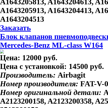
A1643205813, A1643204613, A16
A1643205913, A1643204413, A16
A1643204513
Заказать
Блок клапанов пневмоподвески
Mercedes-Benz ML-class W164
Цена:
12000 руб.
Цена с установкой:
14500 руб.
Производитель:
Airbagit
Номер производителя:
FAT-V-
Номер оригинальной детали:
A
A2123200158, A2123200358, A25