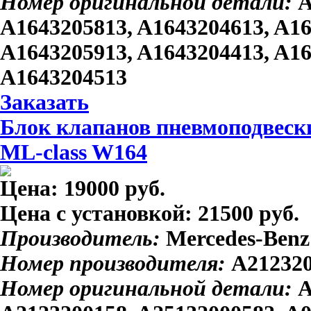
Номер оригинальной детали:
A
A1643205813, A1643204613, A16
A1643205913, A1643204413, A16
A1643204513
Заказать
Блок клапанов пневмоподвеск
ML-class W164
Цена:
19000 руб.
Цена с установкой:
21500 руб.
Производитель:
Mercedes-Benz
Номер производителя:
A21232
Номер оригинальной детали:
A