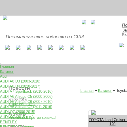
По
Вв
Пневматические подвески из США
Главная
Каталог
Audi
AUDI A8 D3 (2003-2010)
AUDI A8 D4 (2010-2017)
Новости
»
»
Главная
Каталог
Toyot
AUDI A7 Sportback (2010-2016)
AUDI A6 Allroad C5 (2000-2006)
30.09.2015
AUDI A6 Allroad C6 (2007-2010)
У нас есть все!
AUDI A6 Allroad C7 (2011-2016)
AUDI Q7 (2006-2015)
13.01.2015
AUDI Q7 (2015-н.в.)
Pnevmousa против кризиса!
TOYOTA Land Cruiser 
BENTLEY
120
BENTLEY Mulsanne
08.10.2014