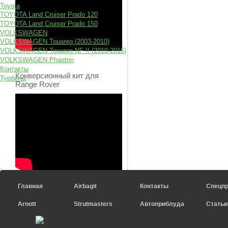
Toyota
TOYOTA Land Cruiser Prado 120
TOYOTA Land Cruiser Prado 150
VOLKSWAGEN
VOLKSWAGEN Touareg (2003-2010)
VOLKSWAGEN Touareg NF II (2010-2016)
VOLKSWAGEN Phaeton
Контакты
Конверсионный кит для
Турбины
Range Rover
Главная
Airbagit
Контакты
Спецп
Arnott
Strutmasters
Автоприблуда
Статьи