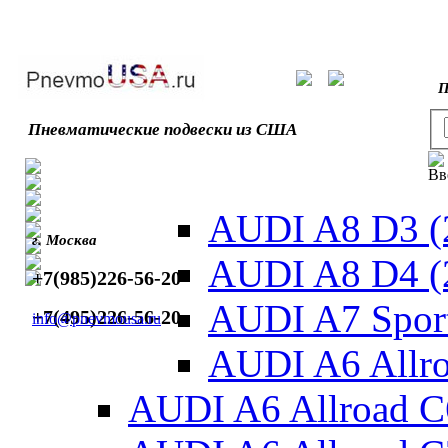
П
Пневматические подвески из США
Вв
AUDI A8 D3 (
г. Москва
AUDI A8 D4 (
+7(985)226-56-20
AUDI A7 Sport
+7(495)226-56-20
info@pnevmousa.ru
AUDI A6 Allro
AUDI A6 Allroad C