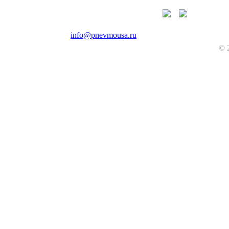
+7(985)226-56-20
info@pnevmousa.ru
© 