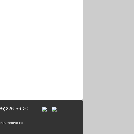
85)226-56-20
pnevmousa.ru