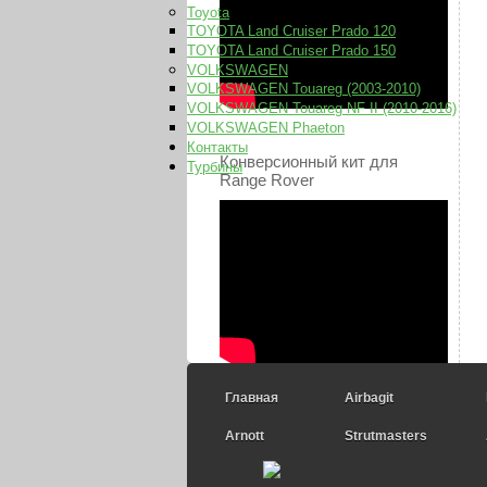
Toyota
TOYOTA Land Cruiser Prado 120
TOYOTA Land Cruiser Prado 150
VOLKSWAGEN
VOLKSWAGEN Touareg (2003-2010)
VOLKSWAGEN Touareg NF II (2010-2016)
VOLKSWAGEN Phaeton
Контакты
Конверсионный кит для
Турбины
Range Rover
Главная
Airbagit
Arnott
Strutmasters