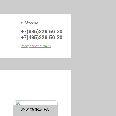
PNEVMOUSA.R
г. Москва
+7(985)226-56-20
+7(495)226-56-20
info@pnevmousa.ru
BMW X5 (F15; F86)